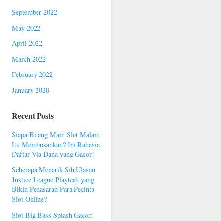
September 2022
May 2022
April 2022
March 2022
February 2022
January 2020
Recent Posts
Siapa Bilang Main Slot Malam
Itu Membosankan? Ini Rahasia
Daftar Via Dana yang Gacor!
Seberapa Menarik Sih Ulasan
Justice League Playtech yang
Bikin Penasaran Para Pecinta
Slot Online?
Slot Big Bass Splash Gacor: