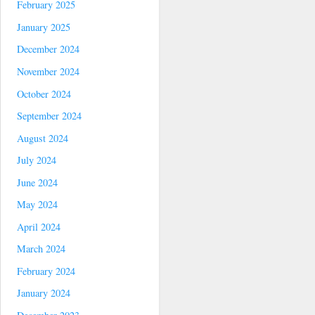
February 2025
January 2025
December 2024
November 2024
October 2024
September 2024
August 2024
July 2024
June 2024
May 2024
April 2024
March 2024
February 2024
January 2024