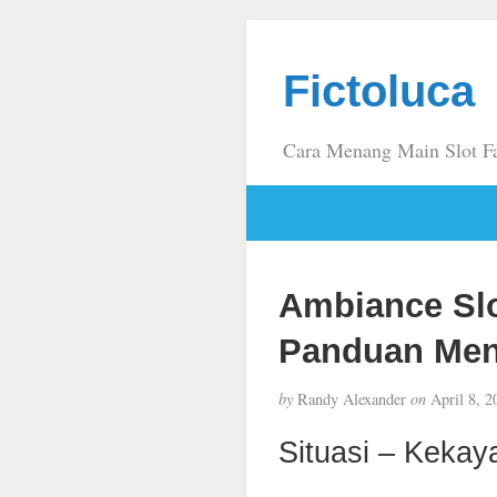
Fictoluca
Cara Menang Main Slot F
Ambiance Slo
Panduan Men
by
Randy Alexander
on
April 8, 2
Situasi – Kekay