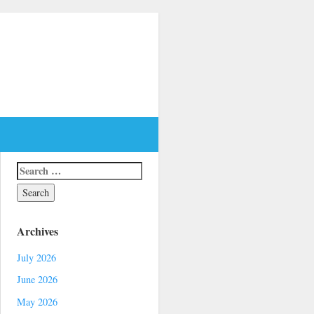
Archives
July 2026
June 2026
May 2026