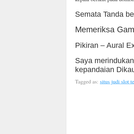
Semata Tanda be
Memeriksa Gamb
Pikiran – Aural E
Saya merindukan
kepandaian Dikau 
Tagged as:
situs judi slot 