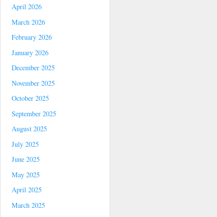
April 2026
March 2026
February 2026
January 2026
December 2025
November 2025
October 2025
September 2025
August 2025
July 2025
June 2025
May 2025
April 2025
March 2025